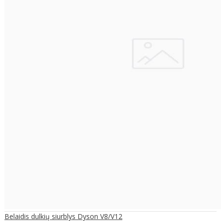
Belaidis dulkių siurblys Dyson V8/V12