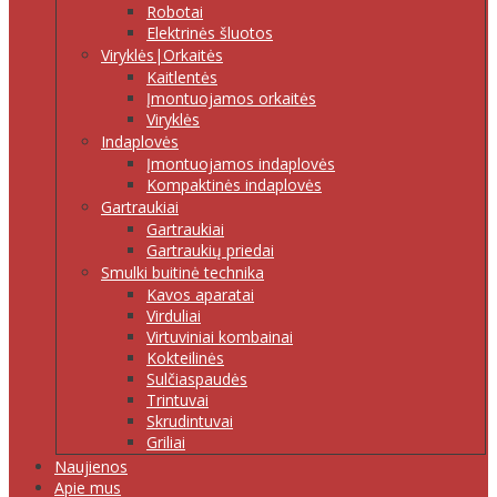
Robotai
Elektrinės šluotos
Viryklės|Orkaitės
Kaitlentės
Įmontuojamos orkaitės
Viryklės
Indaplovės
Įmontuojamos indaplovės
Kompaktinės indaplovės
Gartraukiai
Gartraukiai
Gartraukių priedai
Smulki buitinė technika
Kavos aparatai
Virduliai
Virtuviniai kombainai
Kokteilinės
Sulčiaspaudės
Trintuvai
Skrudintuvai
Griliai
Naujienos
Apie mus