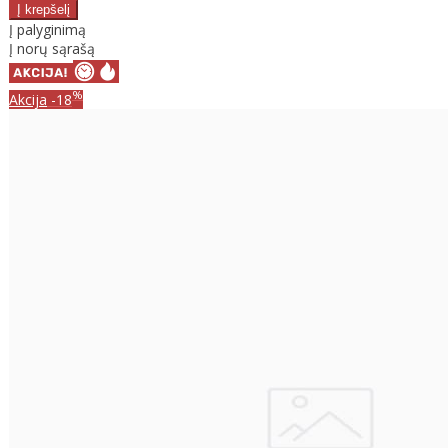
Į palyginimą
Į norų sąrašą
%
Akcija
-18