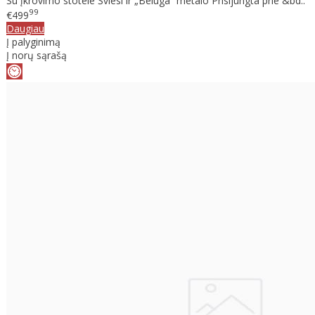
Su įkrovimo stotele Šviesi ir „Beluga“ metalo Prisijungta prie &bd..
99
€499
Daugiau
Į palyginimą
Į norų sąrašą