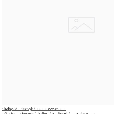
Skalbyklė - džiovyklė LG F2DV5S8S2PE
LG „viskas viename“ skalbyklė ir džiovyklė – tai dar viena