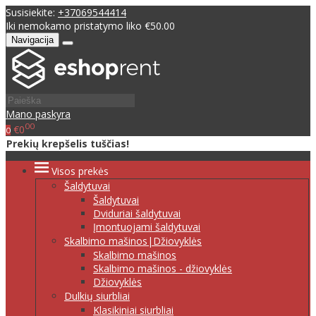
Susisiekite:
+37069544414
Iki nemokamo pristatymo liko €50.00
Navigacija
Mano paskyra
00
€0
0
Prekių krepšelis tuščias!
Visos prekės
Šaldytuvai
Šaldytuvai
Dviduriai šaldytuvai
Įmontuojami šaldytuvai
Skalbimo mašinos|Džiovyklės
Skalbimo mašinos
Skalbimo mašinos - džiovyklės
Džiovyklės
Dulkių siurbliai
Klasikiniai siurbliai