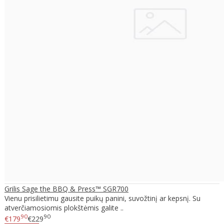
Grilis Sage the BBQ & Press™ SGR700
Vienu prisilietimu gausite puikų panini, suvožtinį ar kepsnį. Su
atverčiamosiomis plokštėmis galite ..
90
90
€179
€229