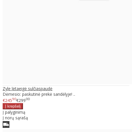
Zyle lėtaeigė sulčiaspaudė
Dėmesio: paskutinė prekė sandėlyje! ..
90
00
€245
€299
Į palyginimą
Į norų sąrašą