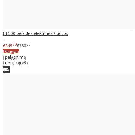
HF500 belaidės elektrinės šluotos
..
00
00
€345
€360
Daugiau
Į palyginimą
Į norų sąrašą