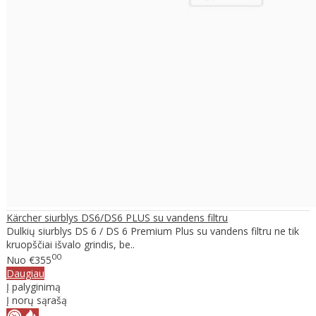
Kärcher siurblys DS6/DS6 PLUS su vandens filtru
Dulkių siurblys DS 6 / DS 6 Premium Plus su vandens filtru ne tik
kruopščiai išvalo grindis, be..
00
Nuo
€355
Daugiau
Į palyginimą
Į norų sąrašą