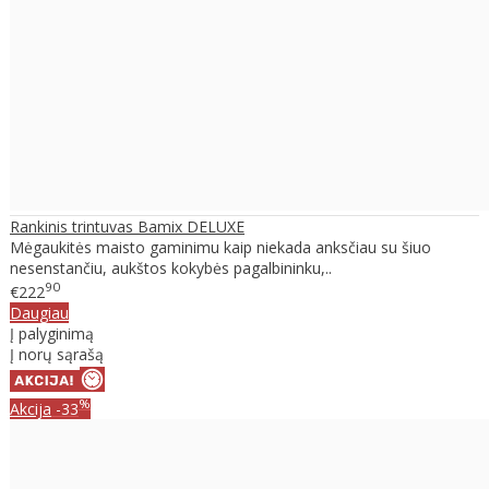
Rankinis trintuvas Bamix DELUXE
Mėgaukitės maisto gaminimu kaip niekada anksčiau su šiuo
nesenstančiu, aukštos kokybės pagalbininku,..
90
€222
Daugiau
Į palyginimą
Į norų sąrašą
%
Akcija
-33