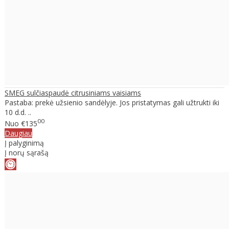
SMEG sulčiaspaudė citrusiniams vaisiams
Pastaba: prekė užsienio sandėlyje. Jos pristatymas gali užtrukti iki
10 d.d. ..
00
Nuo
€135
Daugiau
Į palyginimą
Į norų sąrašą