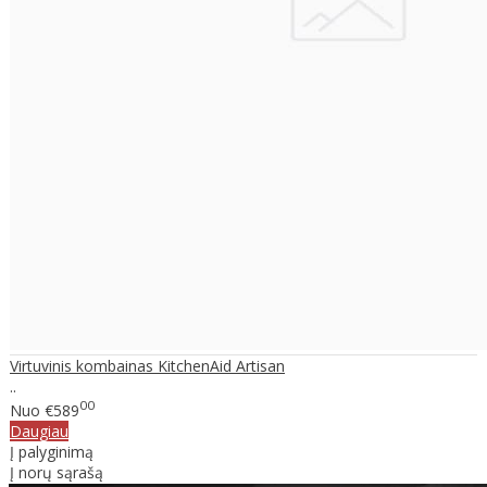
Virtuvinis kombainas KitchenAid Artisan
..
00
Nuo
€589
Daugiau
Į palyginimą
Į norų sąrašą