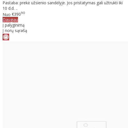
Pastaba: prekė užsienio sandėlyje. Jos pristatymas gali užtrukti iki
10 d.d. ..
90
Nuo
€390
Daugiau
Į palyginimą
Į norų sąrašą