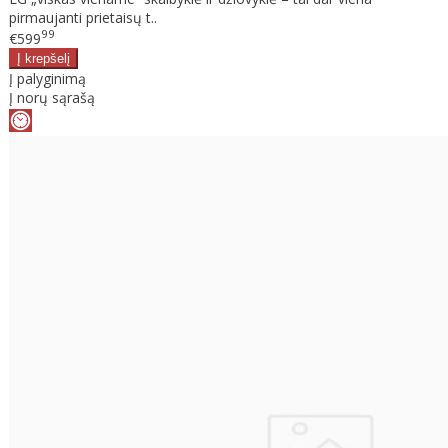
pirmaujanti prietaisų t..
99
€599
Į palyginimą
Į norų sąrašą