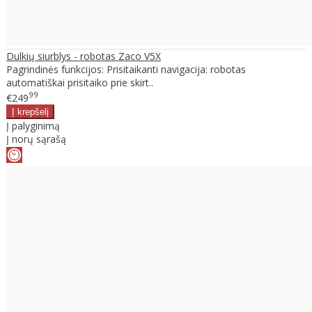
Dulkių siurblys - robotas Zaco V5X
Pagrindinės funkcijos: Prisitaikanti navigacija: robotas
automatiškai prisitaiko prie skirt..
99
€249
Į palyginimą
Į norų sąrašą