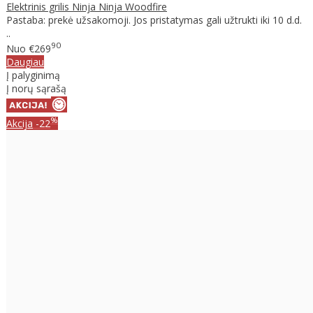
Elektrinis grilis Ninja Ninja Woodfire
Pastaba: prekė užsakomoji. Jos pristatymas gali užtrukti iki 10 d.d.
..
90
Nuo
€269
Daugiau
Į palyginimą
Į norų sąrašą
%
Akcija
-22