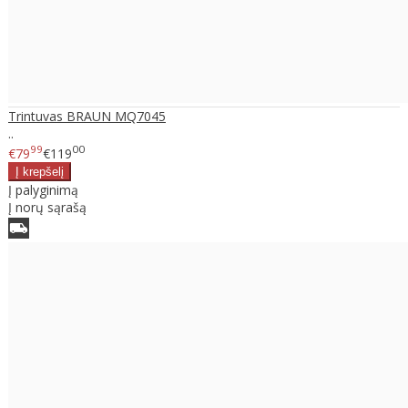
Trintuvas BRAUN MQ7045
..
99
00
€79
€119
Į palyginimą
Į norų sąrašą