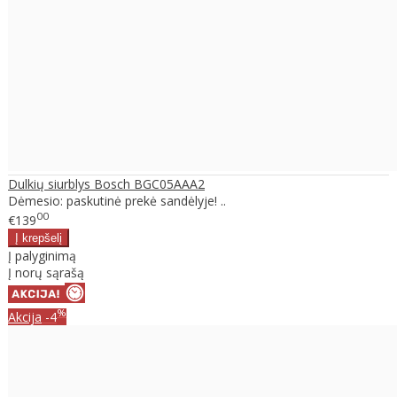
Dulkių siurblys Bosch BGC05AAA2
Dėmesio: paskutinė prekė sandėlyje! ..
00
€139
Į palyginimą
Į norų sąrašą
%
Akcija
-4