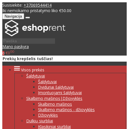
Susisiekite:
+37069544414
Iki nemokamo pristatymo liko €50.00
Navigacija
Mano paskyra
00
€0
0
Prekių krepšelis tuščias!
Visos prekės
Šaldytuvai
Šaldytuvai
Dviduriai šaldytuvai
Įmontuojami šaldytuvai
Skalbimo mašinos|Džiovyklės
Skalbimo mašinos
Skalbimo mašinos - džiovyklės
Džiovyklės
Dulkių siurbliai
Klasikiniai siurbliai