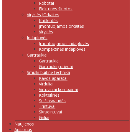
Robotai
Elektrinės šluotos
Viryklės|Orkaitės
Kaitlentės
Įmontuojamos orkaitės
Viryklės
Indaplovės
Įmontuojamos indaplovės
Kompaktinės indaplovės
Gartraukiai
Gartraukiai
Gartraukių priedai
Smulki buitinė technika
Kavos aparatai
Virduliai
Virtuviniai kombainai
Kokteilinės
Sulčiaspaudės
Trintuvai
Skrudintuvai
Griliai
Naujienos
Apie mus