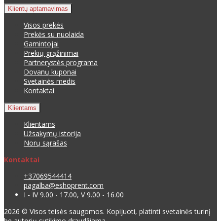
Klientų aptarnavimas
Visos prekės
Prekės su nuolaida
Gamintojai
Prekių grąžinimai
Partnerystės programa
Dovanų kuponai
Svetainės medis
Kontaktai
Klientams
Klientams
Užsakymų istorija
Norų sąrašas
Kontaktai
+37069544414
pagalba@eshoprent.com
I - IV 9.00 - 17.00, V 9.00 - 16.00
2026 © Visos teisės saugomos. Kopijuoti, platinti svetainės turinį
be autorių sutikimo draudžiama.