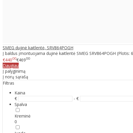
SMEG dujinė kaitlentė, SRV864POGH
Į baldus įmontuojama dujinė kaitlentė SMEG SRV864POGH (Plotis: 60
00
00
€440
€469
Daugiau
Į palyginimą
Į norų sąrašą
Filtras
Kaina
€
- €
Spalva
Kreminė
0