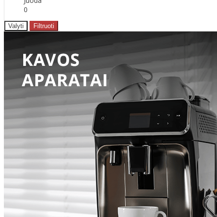
Juoda
0
Valyti
Filtruoti