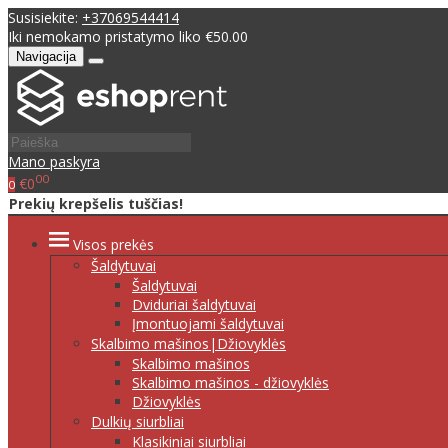
Susisiekite:
+37069544414
Iki nemokamo pristatymo liko €50.00
Navigacija
Mano paskyra
00
€0
0
Prekių krepšelis tuščias!
Visos prekės
Šaldytuvai
Šaldytuvai
Dviduriai šaldytuvai
Įmontuojami šaldytuvai
Skalbimo mašinos|Džiovyklės
Skalbimo mašinos
Skalbimo mašinos - džiovyklės
Džiovyklės
Dulkių siurbliai
Klasikiniai siurbliai