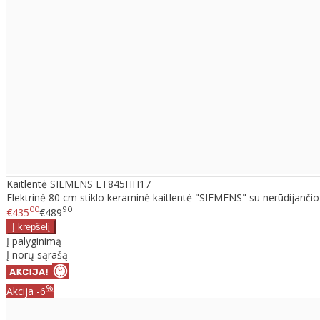
Kaitlentė SIEMENS ET845HH17
Elektrinė 80 cm stiklo keraminė kaitlentė "SIEMENS" su nerūdijančio p
00
90
€435
€489
Į palyginimą
Į norų sąrašą
%
Akcija
-6