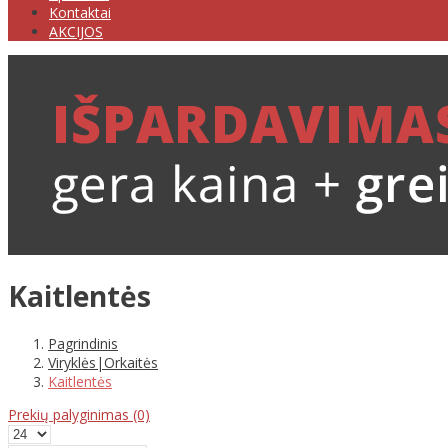
Kontaktai
AKCIJOS
Kaitlentės
Pagrindinis
Viryklės|Orkaitės
Kaitlentės
Prekių palyginimas
(0)