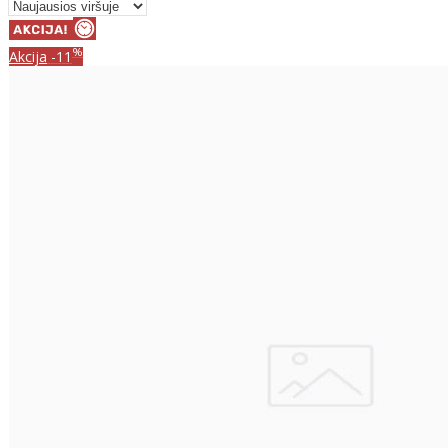
%
Akcija
-11