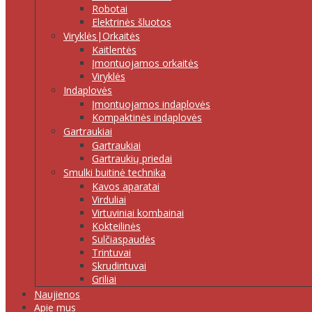
Robotai
Elektrinės šluotos
Viryklės|Orkaitės
Kaitlentės
Įmontuojamos orkaitės
Viryklės
Indaplovės
Įmontuojamos indaplovės
Kompaktinės indaplovės
Gartraukiai
Gartraukiai
Gartraukių priedai
Smulki buitinė technika
Kavos aparatai
Virduliai
Virtuviniai kombainai
Kokteilinės
Sulčiaspaudės
Trintuvai
Skrudintuvai
Griliai
Naujienos
Apie mus