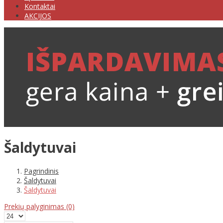
Kontaktai
AKCIJOS
Šaldytuvai
Pagrindinis
Šaldytuvai
Šaldytuvai
Prekių palyginimas
(0)