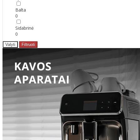
Balta
0
Sidabrinė
0
Valyti
Filtruoti