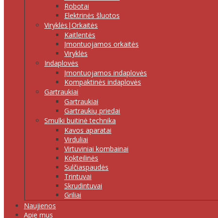
Robotai
Elektrinės šluotos
Viryklės|Orkaitės
Kaitlentės
Įmontuojamos orkaitės
Viryklės
Indaplovės
Įmontuojamos indaplovės
Kompaktinės indaplovės
Gartraukiai
Gartraukiai
Gartraukių priedai
Smulki buitinė technika
Kavos aparatai
Virduliai
Virtuviniai kombainai
Kokteilinės
Sulčiaspaudės
Trintuvai
Skrudintuvai
Griliai
Naujienos
Apie mus