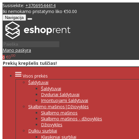
Susisiekite:
+37069544414
Iki nemokamo pristatymo liko €50.00
Navigacija
Mano paskyra
00
€0
0
Prekių krepšelis tuščias!
Visos prekės
Šaldytuvai
Šaldytuvai
Dviduriai šaldytuvai
Įmontuojami šaldytuvai
Skalbimo mašinos|Džiovyklės
Skalbimo mašinos
Skalbimo mašinos - džiovyklės
Džiovyklės
Dulkių siurbliai
Klasikiniai siurbliai