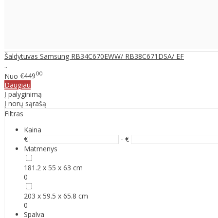
Šaldytuvas Samsung RB34C670EWW/ RB38C671DSA/ EF
..
00
Nuo
€449
Daugiau
Į palyginimą
Į norų sąrašą
Filtras
Kaina
€
- €
Matmenys
181.2 x 55 x 63 cm
0
203 x 59.5 x 65.8 cm
0
Spalva