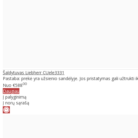
Šaldytuvas Liebherr CUele3331
Pastaba: prekė yra užsienio sandėlyje. Jos pristatymas gali užtrukti iki
00
Nuo
€588
Daugiau
Į palyginimą
Į norų sąrašą