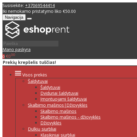
Susisiekite:
+37069544414
Iki nemokamo pristatymo liko €50.00
Navigacija
Mano paskyra
00
€0
0
Prekių krepšelis tuščias!
Visos prekės
Šaldytuvai
Šaldytuvai
Dviduriai šaldytuvai
Įmontuojami šaldytuvai
Skalbimo mašinos|Džiovyklės
Skalbimo mašinos
Skalbimo mašinos - džiovyklės
Džiovyklės
Dulkių siurbliai
Klasikiniai siurbliai