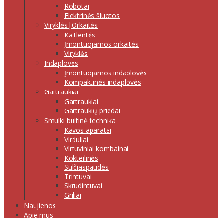
Robotai
Elektrinės šluotos
Viryklės|Orkaitės
Kaitlentės
Įmontuojamos orkaitės
Viryklės
Indaplovės
Įmontuojamos indaplovės
Kompaktinės indaplovės
Gartraukiai
Gartraukiai
Gartraukių priedai
Smulki buitinė technika
Kavos aparatai
Virduliai
Virtuviniai kombainai
Kokteilinės
Sulčiaspaudės
Trintuvai
Skrudintuvai
Griliai
Naujienos
Apie mus